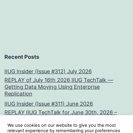
Recent Posts
IIUG Insider (Issue #312) July 2026
REPLAY of July 16th 2026 IIUG TechTalk —
Getting Data Moving Using Enterprise
Replication
IIUG Insider (Issue #311) June 2026
REPLAY IIUG TechTalk for June 30th, 2026 –
Vectors at the Core:
We use cookies on our website to give you the most
IIUG Insider (Issue #310) May 2026
relevant experience by remembering your preferences