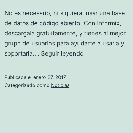
No es necesario, ni siquiera, usar una base
de datos de código abierto. Con Informix,
descargala gratuitamente, y tienes al mejor
grupo de usuarios para ayudarte a usarla y
Descarga
soportarla.…
Seguir leyendo
gratuita
de
Publicada el
enero 27, 2017
base
Categorizado como
Noticias
de
datos